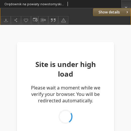
Orędownik na powiaty nowotomyski i wolsztyński 1937.07.29 R.18 Nr82
Show details