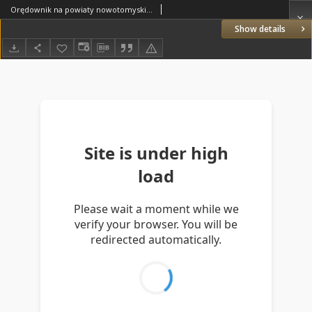
Orędownik na powiaty nowotomyski i wolsztyński 1937.05.29 R.18 Nr57
Show details