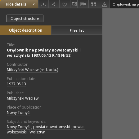
Hide details
Object structure
Object description
Files list
Title:
Orędownik na powiaty nowotomyski i
wolsztyński 1937.05.13 R.18 Nr52
Contributor:
Milczyński Wacław (red. odp.)
Publication date:
1937.05.13
Publisher:
Milczyński Wacław
Place of publication:
Nowy Tomyśl
Subject and keywords:
Nowy Tomyśl
;
powiat nowotomyski
;
powiat
wolsztyński
;
Wolsztyn