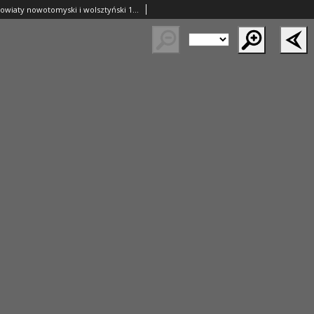
Orędownik na powiaty nowotomyski i wolsztyński 1937.05.13 R.18 Nr52