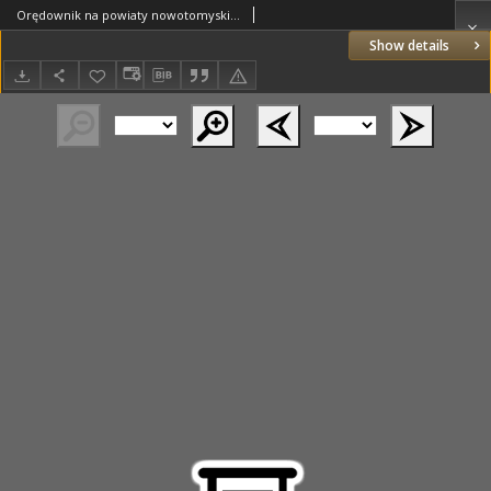
Orędownik na powiaty nowotomyski i wolsztyński 1937.05.08 R.18 Nr50
Show details