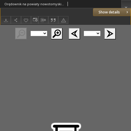
Orędownik na powiaty nowotomyski i wolsztyński 1937.04.27 R.18 Nr46
Show details