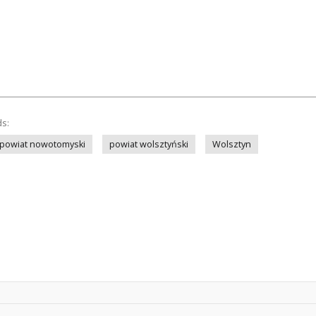
ds:
powiat nowotomyski
powiat wolsztyński
Wolsztyn