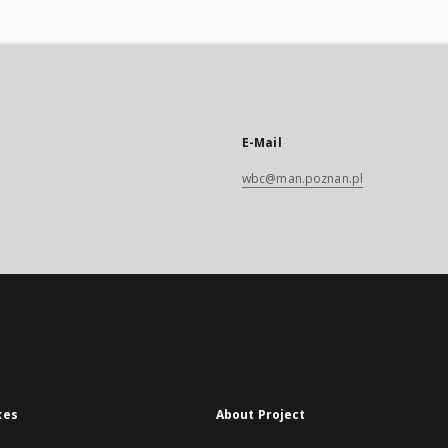
E-Mail
wbc@man.poznan.pl
xes
About Project