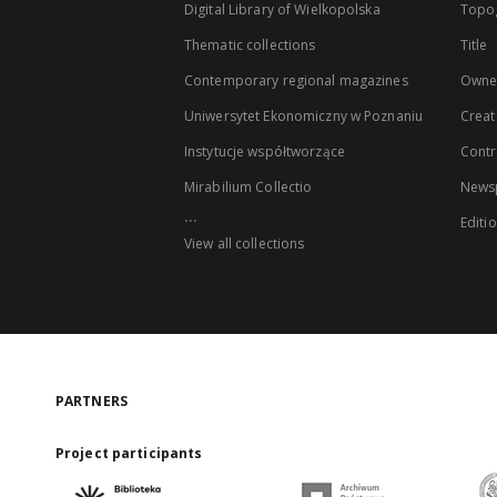
Digital Library of Wielkopolska
Topo
Thematic collections
Title
Contemporary regional magazines
Owne
Uniwersytet Ekonomiczny w Poznaniu
Creat
Instytucje współtworzące
Contr
Mirabilium Collectio
Newsp
...
Editi
View all collections
PARTNERS
Project participants