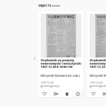
OBJECTS
similar
Orędownik na powiaty
Orędownik
nowotomyski i wolsztyński
nowotomysk
1937.12.30 R.18 Nr144
1937.12.23
Milczyński Wacław (red. odp.)
Milczyński W
1937.12.30
1937.12.23
gazeta (gazety)
gazeta (gazet