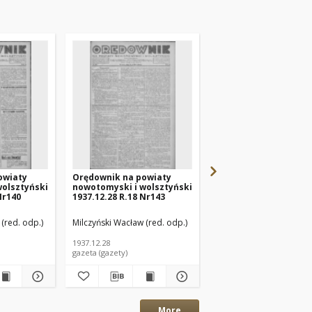
owiaty
Orędownik na powiaty
Orędownik na powiat
wolsztyński
nowotomyski i wolsztyński
nowotomyski i wolsz
Nr140
1937.12.28 R.18 Nr143
1937.12.16 R.18 Nr139
(red. odp.)
Milczyński Wacław (red. odp.)
Milczyński Wacław (red. 
1937.12.28
1937.12.16
gazeta (gazety)
gazeta (gazety)
More