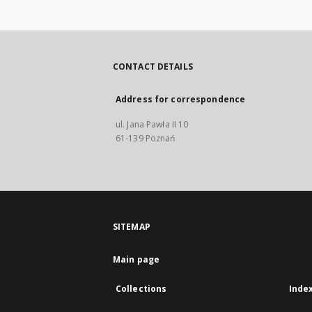
CONTACT DETAILS
Address for correspondence
ul. Jana Pawła II 10
61-139 Poznań
SITEMAP
Main page
Collections
Inde