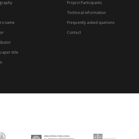
graphy
Project Participants
Technical information
rs name
Frequently asked quetions
or
Contact
ibutor
aper title
on