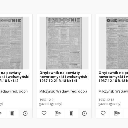
 na powiaty
Orędownik na powiaty
Orędownik na p
i i wolsztyński
nowotomyski i wolsztyński
nowotomyski i 
 R.18 Nr142
1937.12.21 R.18 Nr141
1937.12.18 R.18 
acław (red. odp.)
Milczyński Wacław (red. odp.)
Milczyński Wacław 
1937.12.21
1937.12.18
y)
gazeta (gazety)
gazeta (gazety)