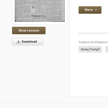
More
Show content
Download
Subject and keywor
Nowy Tomyśl