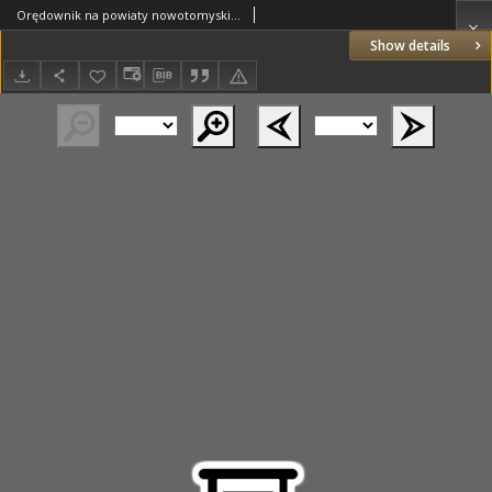
Orędownik na powiaty nowotomyski i wolsztyński 1937.04.08 R.18 Nr38
Show details