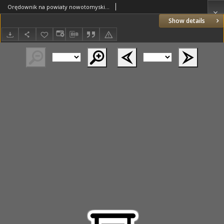
Orędownik na powiaty nowotomyski i wolsztyński 1937.04.06 R.18 Nr37
Show details