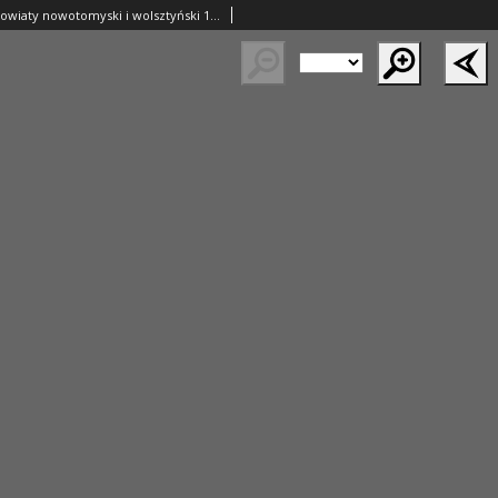
Orędownik na powiaty nowotomyski i wolsztyński 1937.03.23 R.18 Nr32