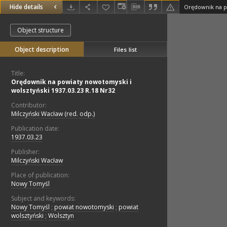
Hide details
Object structure
Object description
Files list
Title:
Orędownik na powiaty nowotomyski i
wolsztyński 1937.03.23 R.18 Nr32
Contributor:
Milczyński Wacław (red. odp.)
Publication date:
1937.03.23
Publisher:
Milczyński Wacław
Place of publication:
Nowy Tomyśl
Subject and keywords:
Nowy Tomyśl
;
powiat nowotomyski
;
powiat
wolsztyński
;
Wolsztyn