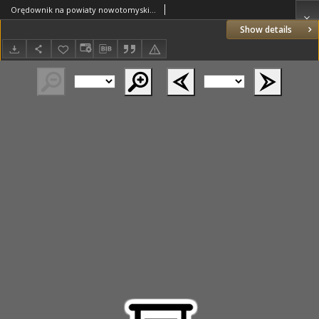
Orędownik na powiaty nowotomyski i wolsztyński 1937.02.09 R.18 Nr14
Show details