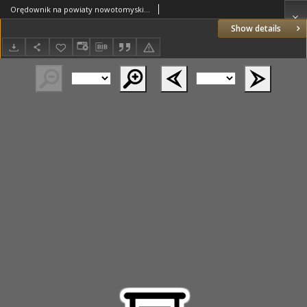
Orędownik na powiaty nowotomyski i wolsztyński 1937.02.04 R.18 Nr12
Show details