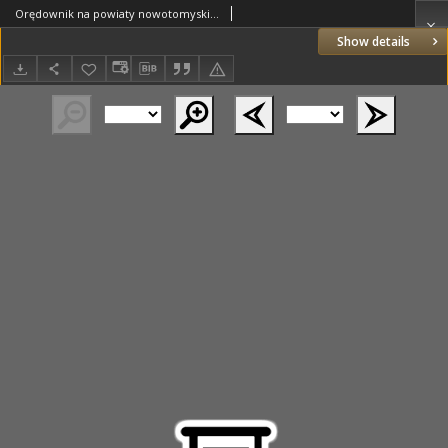
Orędownik na powiaty nowotomyski i wolsztyński 1937.01.30 R.18 Nr11
Show details