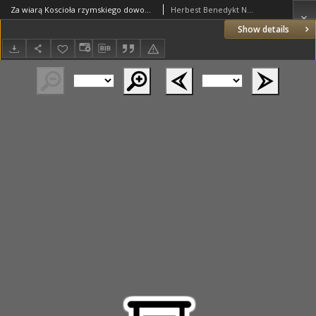
Za wiarą Koscioła rzymskiego dowody przeciw Grekom y Ormianom
Herbest Benedykt Neapolitanus
Show details