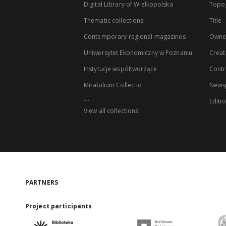
Digital Library of Wielkopolska
Topo
Thematic collections
Title
Contemporary regional magazines
Owne
Uniwersytet Ekonomiczny w Poznaniu
Creat
Instytucje współtworzące
Contr
Mirabilium Collectio
Newsp
...
Editi
View all collections
PARTNERS
Project participants