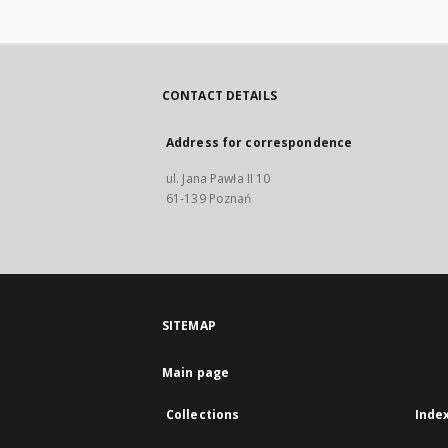
CONTACT DETAILS
Address for correspondence
ul. Jana Pawła II 10
61-139 Poznań
SITEMAP
Main page
Collections
Inde