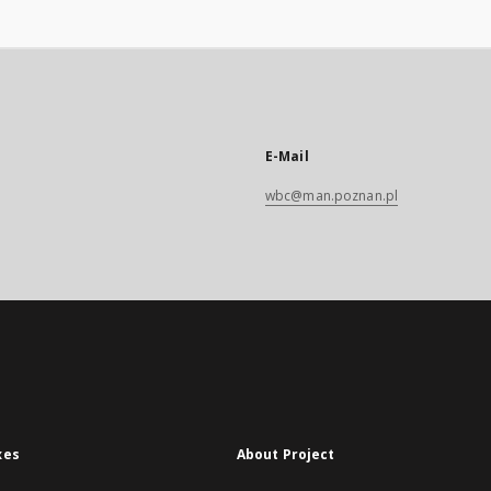
E-Mail
wbc@man.poznan.pl
xes
About Project