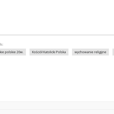
ds:
kie polskie 20w.
Kościół Katolicki Polska
wychowanie religijne