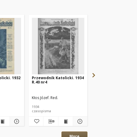
licki. 1932
Przewodnik Katolicki. 1934
Przewodnik Katolicki
R.40 nr4
R.43 nr14
Kłos Józef. Red.
Kłos Józef. Red.
Forecki 
1934
1937
czasopisma
czasopisma
More