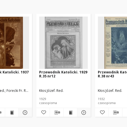
 Katolicki. 1937
Przewodnik Katolicki. 1929
Przewodnik Kato
R.35 nr12
R.38 nr43
Red.
Forecki Fr. Red.
Kłos Józef. Red.
Kłos Józef. Red.
1929
1932
czasopisma
czasopisma