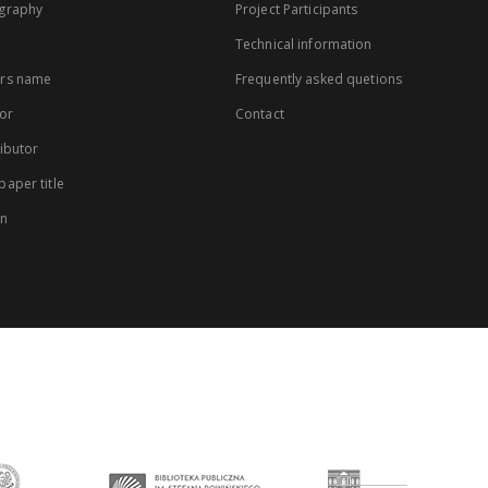
graphy
Project Participants
Technical information
rs name
Frequently asked quetions
or
Contact
ibutor
aper title
on