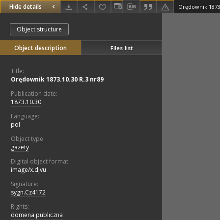
Hide details
Orędownik 1873.
Object structure
Object description
Files list
Title:
Orędownik 1873.10.30 R.3 nr89
Publication date:
1873.10.30
Language:
pol
Object type:
gazety
Digital object format:
image/x.djvu
Signature:
sygn.Cz4172
Rights:
domena publiczna