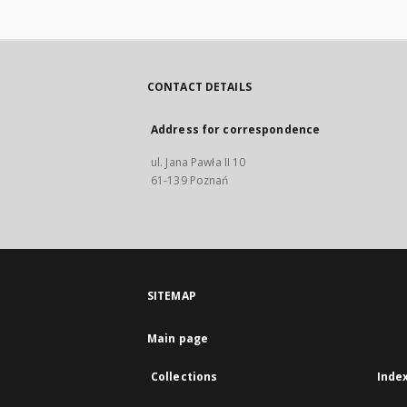
CONTACT DETAILS
Address for correspondence
ul. Jana Pawła II 10
61-139 Poznań
SITEMAP
Main page
Collections
Inde