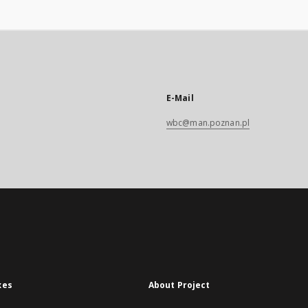
E-Mail
wbc@man.poznan.pl
xes
About Project