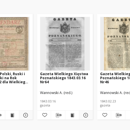
olski, Ruski i
Gazeta Wielkiego Xięstwa
Gazeta Wielkie
ki na Rok
Poznańskiego 1843.03.16
Poznańskiego 18
2 dla Wielkiego
Nr64
Nr46
znańskiego :
 rokiem
ińska (1925 -1996; Poznań) - polska pisarka; https://pl.wikipedia.org/wiki/J
Wannowski A. (red.)
Wannowski A. (red
m maiącym dni
1843.03.16
1843.02.23
gazeta
gazeta