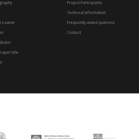
graphy
Project Participants
Technical information
rs name
Frequently asked quetions
or
Contact
ibutor
aper title
on