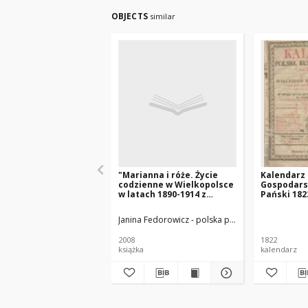
OBJECTS
similar
"Marianna i róże. Życie
Kalendarz P
codzienne w Wielkopolsce
Gospodars
w latach 1890-1914 z
Pański 182
tradycji rodzinnej"
Xięstwa Po
który jest
Janina Fedorowicz - polska pisarka
Joanna Konop
zwyczayny
365
2008
1822
książka
kalendarz