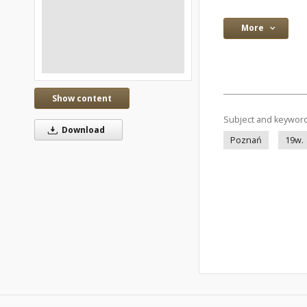
More
Show content
Subject and keywor
Download
Poznań
19w.