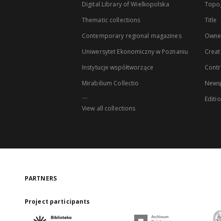
Digital Library of Wielkopolska
Topo
Thematic collections
Title
Contemporary regional magazines
Owne
Uniwersytet Ekonomiczny w Poznaniu
Creat
Instytucje współtworzące
Contr
Mirabilium Collectio
Newsp
...
Editi
View all collections
PARTNERS
Project participants