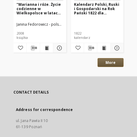
"Marianna i róże. Życie
Kalendarz Polski, Ruski
Ga
codzienne w
i Gospodarski na Rok
Xi
Wielkopolsce w latach
Pański 1822 dla
18
1890-1914 z tradycji
Wielkiego Xięstwa
rodzinnej"
Poznańskiego : który
Janina Fedorowicz - polska pisarka
Joanna Konopińska (1925 -1996; P
Wan
jest rokiem
zwyczaynym maiącym
2008
1822
184
dni 365
książka
kalendarz
gaz
More
CONTACT DETAILS
Address for correspondence
ul. Jana Pawła II 10
61-139 Poznań