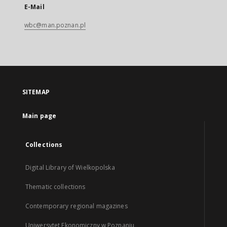
E-Mail
wbc@man.poznan.pl
SITEMAP
Main page
Collections
Digital Library of Wielkopolska
Thematic collections
Contemporary regional magazines
Uniwersytet Ekonomiczny w Poznaniu