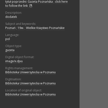
tytuł poprzedni: Gazeta Poznańska
;
click here
to follow the link
Description:
dodatek
Subject and keywords:
Poznań
;
19w.
;
Wielkie Księstwo Poznańskie
Language:
pol
Object type:
gazeta
Digital object format:
image/x.djvu
Rights management:
Biblioteka Uniwersytecka w Poznaniu
Digitisation:
Biblioteka Uniwersytecka w Poznaniu
Location of original object:
Biblioteka Uniwersytecka w Poznaniu