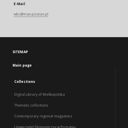
E-Mail
wbc@man.poznan.pl
SITEMAP
Main page
Collections
Digital Library of Wielkopolska
Thematic collections
Contemporary regional magazines
Uniwersytet Ekonomiczny w Poznaniu