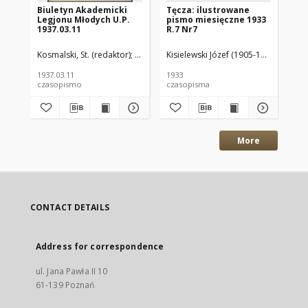
Biuletyn Akademicki
Tęcza: ilustrowane
Tę
Legjonu Młodych U.P.
pismo miesięczne 1933
pi
1937.03.11
R.7 Nr7
R.
Kosmalski, St. (redaktor)
Oddział Uniwersytetu Poznańskiego (Legion 
Kisielewski Józef (1905-1966)(Red.)
Kis
Z
1937.03.11
1933
193
czasopismo
czasopisma
cza
More
CONTACT DETAILS
Address for correspondence
ul. Jana Pawła II 10
61-139 Poznań