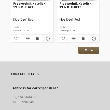
Przewodnik Katolicki.
Przewodnik Katolicki.
Pr
1932 R.38 nr1
1932 R.38 nr12
193
Kłos Józef. Red.
Kłos Józef. Red.
Kło
1932
1932
193
czasopisma
czasopisma
cza
More
CONTACT DETAILS
Address for correspondence
ul. Jana Pawła II 10
61-139 Poznań