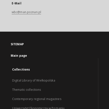
E-Mail
wbc@man.poznan.pl
SITEMAP
Main page
Collections
Digital Library of Wielkopolska
Thematic collections
Contemporary regional magazines
Uniwersytet Ekonomiczny w Poznaniu