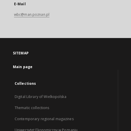
E-Mail
wbc@man.poznan.pl
SITEMAP
Main page
Collections
Digital Library of Wielkopolska
Thematic collections
Contemporary regional magazines
Uniwersytet Ekonomiczny w Poznaniu