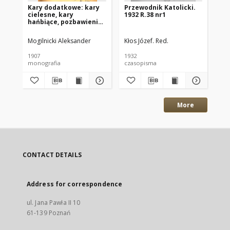
Kary dodatkowe: kary
Przewodnik Katolicki.
Pr
cielesne, kary
1932 R.38 nr1
193
hańbiące, pozbawienie
czci i praw.
Mogilnicki Aleksander
Kłos Józef. Red.
Kło
1907
1932
193
monografia
czasopisma
cza
More
CONTACT DETAILS
Address for correspondence
ul. Jana Pawła II 10
61-139 Poznań