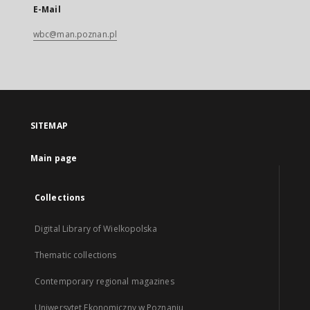
E-Mail
wbc@man.poznan.pl
SITEMAP
Main page
Collections
Digital Library of Wielkopolska
Thematic collections
Contemporary regional magazines
Uniwersytet Ekonomiczny w Poznaniu