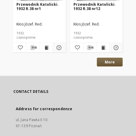
Przewodnik Katolicki.
Przewodnik Katolicki.
Pr
1932 R.38 nr1
1932 R.38 nr12
193
Kłos Józef. Red.
Kłos Józef. Red.
Kło
1932
1932
193
czasopisma
czasopisma
cza
More
CONTACT DETAILS
Address for correspondence
ul. Jana Pawła II 10
61-139 Poznań