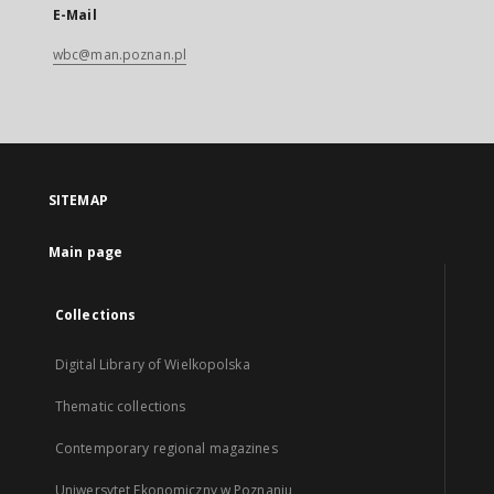
E-Mail
wbc@man.poznan.pl
SITEMAP
Main page
Collections
Digital Library of Wielkopolska
Thematic collections
Contemporary regional magazines
Uniwersytet Ekonomiczny w Poznaniu