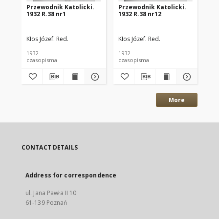
Przewodnik Katolicki.
Przewodnik Katolicki.
Pr
1932 R.38 nr1
1932 R.38 nr12
193
Kłos Józef. Red.
Kłos Józef. Red.
Kło
1932
1932
193
czasopisma
czasopisma
cza
More
CONTACT DETAILS
Address for correspondence
ul. Jana Pawła II 10
61-139 Poznań