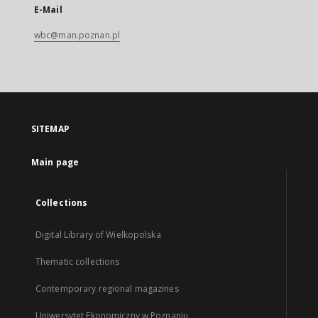
E-Mail
wbc@man.poznan.pl
SITEMAP
Main page
Collections
Digital Library of Wielkopolska
Thematic collections
Contemporary regional magazines
Uniwersytet Ekonomiczny w Poznaniu