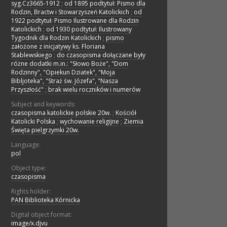
syg.Cz3665-1912
;
od 1895 podtytuł: Pismo dla
Rodzin, Bractw i Stowarzyszeń Katolickich
;
od
1922 podtytuł: Pismo Ilustrowane dla Rodzin
Katolickich
;
od 1930 podtytuł: Ilustrowany
Tygodnik dla Rodzin Katolickich
;
pismo
założone z inicjatywy ks. Floriana
Stablewskiego
;
do czasopisma dołączane były
różne dodatki m.in.: "Słowo Boże", "Dom
Rodzinny", "Opiekun Dziatek", "Moja
Bibljoteka", "Straż św. Józefa", "Nasza
Przyszłość"
;
brak wielu roczników i numerów
Subject and keywords:
czasopisma katolickie polskie 20w.
;
Kościół
Katolicki Polska
;
wychowanie religijne
;
Ziemia
Święta pielgrzymki 20w.
Language:
pol
Object type:
czasopisma
Rights holder:
PAN Biblioteka Kórnicka
Digital object format:
image/x.djvu