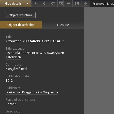
Hide details
Przewodnik Kato
Object structure
Object description
Files list
Title:
Przewodnik Katolicki. 1912 R.18 nr50
Title execution:
Pismo dla Rodzin, Bractw i Stowarzyszeń
Katolickich
Contributor:
Kłos Józef. Red.
Publication date:
1912
Publisher:
Drukarnia i Księgarnia św. Wojciecha
Place of publication:
Poznań
Description: