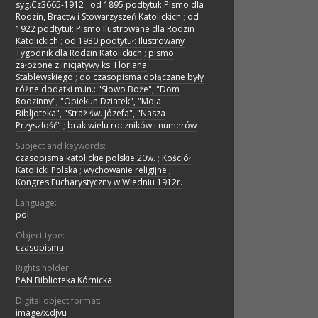
syg.Cz3665-1912
;
od 1895 podtytuł: Pismo dla
Rodzin, Bractw i Stowarzyszeń Katolickich
;
od
1922 podtytuł: Pismo Ilustrowane dla Rodzin
Katolickich
;
od 1930 podtytuł: Ilustrowany
Tygodnik dla Rodzin Katolickich
;
pismo
założone z inicjatywy ks. Floriana
Stablewskiego
;
do czasopisma dołączane były
różne dodatki m.in.: "Słowo Boże", "Dom
Rodzinny", "Opiekun Dziatek", "Moja
Bibljoteka", "Straż św. Józefa", "Nasza
Przyszłość"
;
brak wielu roczników i numerów
Subject and keywords:
czasopisma katolickie polskie 20w.
;
Kościół
Katolicki Polska
;
wychowanie religijne
;
Kongres Eucharystyczny w Wiedniu 1912r.
Language:
pol
Object type:
czasopisma
Rights holder:
PAN Biblioteka Kórnicka
Digital object format:
image/x.djvu