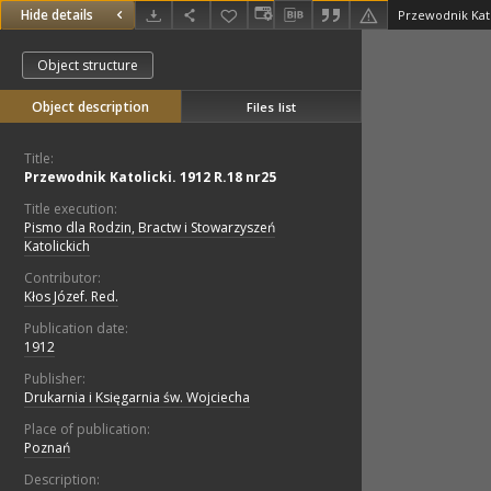
Hide details
Przewodnik Kato
Object structure
Object description
Files list
Title:
Przewodnik Katolicki. 1912 R.18 nr25
Title execution:
Pismo dla Rodzin, Bractw i Stowarzyszeń
Katolickich
Contributor:
Kłos Józef. Red.
Publication date:
1912
Publisher:
Drukarnia i Księgarnia św. Wojciecha
Place of publication:
Poznań
Description: