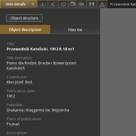
Hide details
Przewodnik Kato
Object structure
Object description
Files list
Title:
Przewodnik Katolicki. 1912 R.18 nr1
Title execution:
Pismo dla Rodzin, Bractw i Stowarzyszeń
Katolickich
Contributor:
Kłos Józef. Red.
Publication date:
1912
Publisher:
Drukarnia i Księgarnia św. Wojciecha
Place of publication:
Poznań
Description: