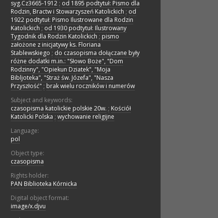
syg.Cz3665-1912
;
od 1895 podtytuł: Pismo dla
Rodzin, Bractw i Stowarzyszeń Katolickich
;
od
1922 podtytuł: Pismo Ilustrowane dla Rodzin
Katolickich
;
od 1930 podtytuł: Ilustrowany
Tygodnik dla Rodzin Katolickich
;
pismo
założone z inicjatywy ks. Floriana
Stablewskiego
;
do czasopisma dołączane były
różne dodatki m.in.: "Słowo Boże", "Dom
Rodzinny", "Opiekun Dziatek", "Moja
Bibljoteka", "Straż św. Józefa", "Nasza
Przyszłość"
;
brak wielu roczników i numerów
Subject and keywords:
czasopisma katolickie polskie 20w.
;
Kościół
Katolicki Polska
;
wychowanie religijne
Language:
pol
Object type:
czasopisma
Rights holder:
PAN Biblioteka Kórnicka
Digital object format:
image/x.djvu