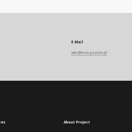
E-Mail
wbc@man.poznan.pl
xes
About Project