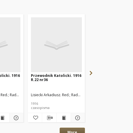
licki. 1916
Przewodnik Katolicki. 1916
Przewodnik Katolicki
R.22 nr36
R.22 nr34
 Red.
Radoński Karol. Red.
Lisiecki Arkadiusz. Red.
Radoński Karol. Red.
Lisiecki Arkadiusz. Red.
1916
1916
czasopisma
czasopisma
More