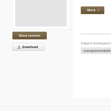
More
Show content
Subject and keywor
Download
czasopisma katolic