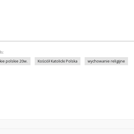
ds:
kie polskie 20w.
Kościół Katolicki Polska
wychowanie religijne