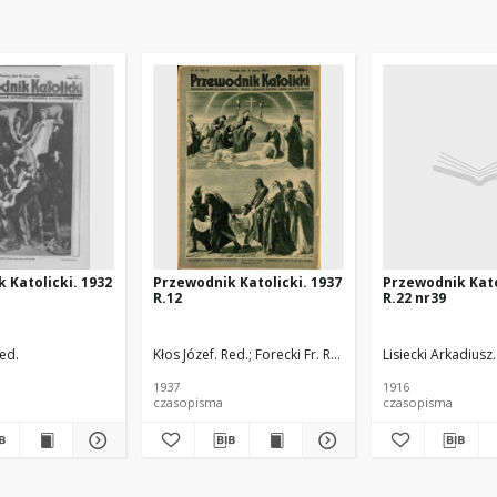
 Katolicki. 1932
Przewodnik Katolicki. 1937
Przewodnik Kato
R.12
R.22 nr39
Red.
Kłos Józef. Red.
Forecki Fr. Red.
Lisiecki Arkadiusz.
1937
1916
czasopisma
czasopisma