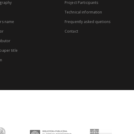
graphy
Project Participants
Technical information
rs name
Frequently asked quetions
or
Contact
ibutor
aper title
on