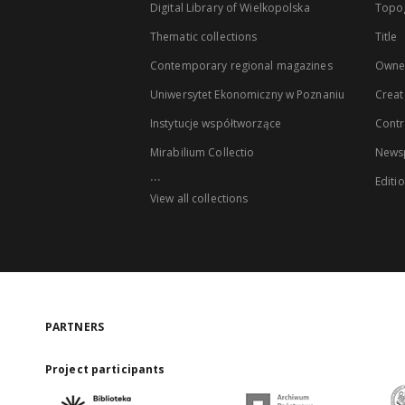
Digital Library of Wielkopolska
Topo
Thematic collections
Title
Contemporary regional magazines
Owne
Uniwersytet Ekonomiczny w Poznaniu
Creat
Instytucje współtworzące
Contr
Mirabilium Collectio
Newsp
...
Editi
View all collections
PARTNERS
Project participants