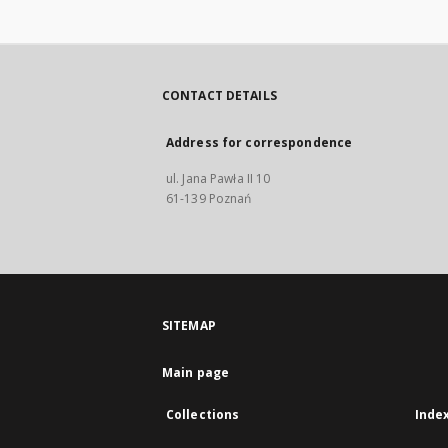
CONTACT DETAILS
Address for correspondence
ul. Jana Pawła II 10
61-139 Poznań
SITEMAP
Main page
Collections
Inde