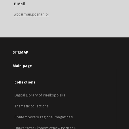
E-Mail
wbc@man.poznan.pl
SITEMAP
Main page
Collections
Digital Library of Wielkopolska
Thematic collections
Contemporary regional magazines
Uniwersytet Ekonomiczny w Poznaniu