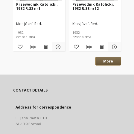
Przewodnik Katolicki.
Przewodnik Katolicki.
Pr
1932 R.38 nr1
1932 R.38 nr12
193
Kłos Józef. Red.
Kłos Józef. Red.
Kło
1932
1932
193
czasopisma
czasopisma
cza
More
CONTACT DETAILS
Address for correspondence
ul. Jana Pawła II 10
61-139 Poznań