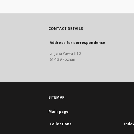
CONTACT DETAILS
Address for correspondence
ul. Jana Pawła II 10
61-139 Poznań
SITEMAP
Main page
Collections
Inde