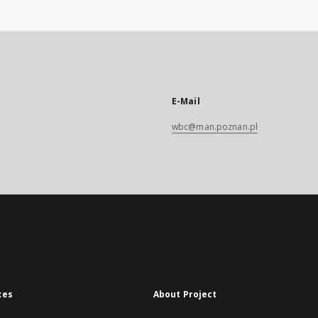
E-Mail
wbc@man.poznan.pl
xes
About Project