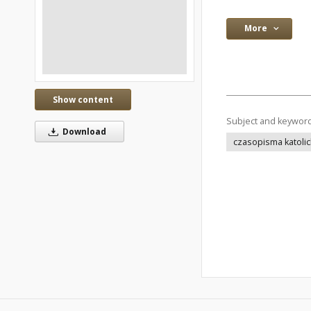
More
Show content
Subject and keywor
Download
czasopisma katolic