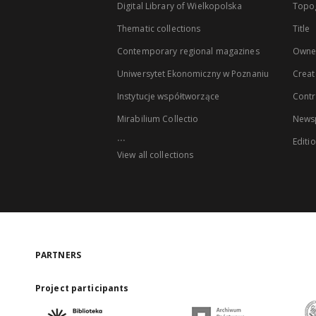
Digital Library of Wielkopolska
Topo
Thematic collections
Title
Contemporary regional magazines
Owne
Uniwersytet Ekonomiczny w Poznaniu
Creat
Instytucje współtworzące
Contr
Mirabilium Collectio
Newsp
...
Editi
View all collections
PARTNERS
Project participants