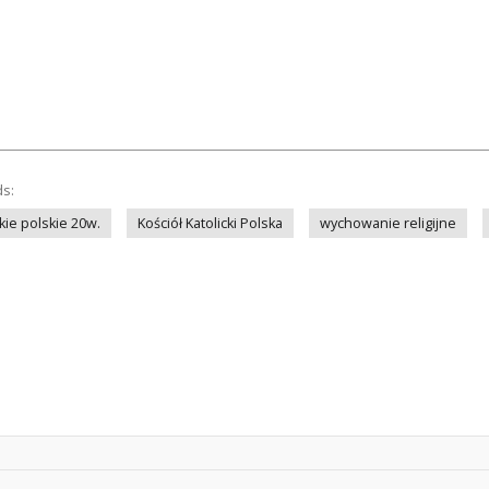
ds:
kie polskie 20w.
Kościół Katolicki Polska
wychowanie religijne