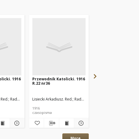
licki. 1916
Przewodnik Katolicki. 1916
Przewodnik Katolicki
R.22 nr36
R.22 nr34
 Red.
Radoński Karol. Red.
Lisiecki Arkadiusz. Red.
Radoński Karol. Red.
Lisiecki Arkadiusz. Red.
1916
1916
czasopisma
czasopisma
More