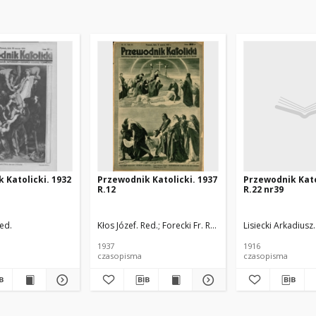
 Katolicki. 1932
Przewodnik Katolicki. 1937
Przewodnik Kato
R.12
R.22 nr39
Red.
Kłos Józef. Red.
Forecki Fr. Red.
Lisiecki Arkadiusz.
1937
1916
czasopisma
czasopisma