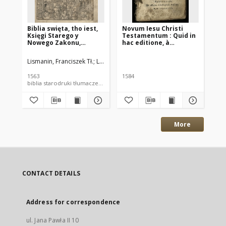
Biblia swięta, tho iest,
Novum Iesu Christi
Te
Księgi Starego y
Testamentum : Quid in
St
Nowego Zakonu,
hac editione, à
Mu
wlasnie z Zydowskiego,
Theologis
Sek
Greckiego, y
Lovaniensibus, sit
Lismanin, Franciszek Tł.
Lubelczyk, Jakub Tł.
Łaski, Jan (młodszy) Tł.
Or
Łaćińskiego, nowo na
praestitum, sequenti
Polski ięzyk z pilnośćią
Praefatione indicatur
1563
1584
155
y wiernie wylożone
biblia starodruki tłumaczenie
sta
[tzw. "Biblia brzeska"]
[Stary Testament]
More
CONTACT DETAILS
Address for correspondence
ul. Jana Pawła II 10