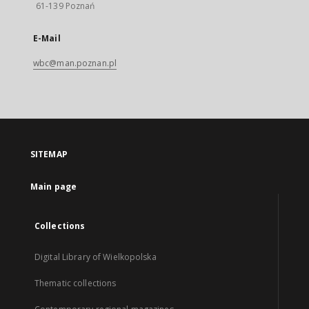
61-139 Poznań
E-Mail
wbc@man.poznan.pl
SITEMAP
Main page
Collections
Digital Library of Wielkopolska
Thematic collections