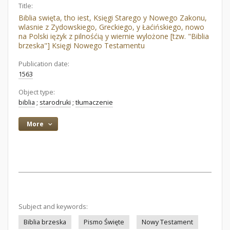
Title:
Biblia swięta, tho iest, Księgi Starego y Nowego Zakonu,
wlasnie z Zydowskiego, Greckiego, y Łaćińskiego, nowo
na Polski ięzyk z pilnośćią y wiernie wylożone [tzw. "Biblia
brzeska"] Księgi Nowego Testamentu
Publication date:
1563
Object type:
biblia
;
starodruki
;
tłumaczenie
More
Subject and keywords:
Biblia brzeska
Pismo Święte
Nowy Testament