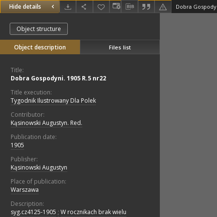
Hide details
Dobra Gospodyni
Object structure
Object description
Files list
Title:
Dobra Gospodyni. 1905 R.5 nr22
Title execution:
Tygodnik Ilustrowany Dla Polek
Contributor:
Kąsinowski Augustyn. Red.
Publication date:
1905
Publisher:
Kąsinowski Augustyn
Place of publication:
Warszawa
Description:
syg.cz4125-1905
;
W rocznikach brak wielu