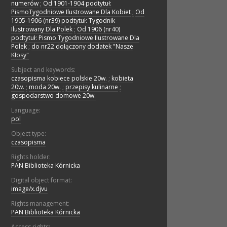
numerów
;
Od 1901-1904 podtytuł:
PismoTygodniowe Ilustrowane Dla Kobiet
;
Od
1905-1906 (nr39) podtytuł: Tygodnik
Ilustrowany Dla Polek
;
Od 1906 (nr40)
podtytuł: Pismo Tygodniowe Ilustrowane Dla
Polek
;
do nr22 dołączony dodatek "Nasze
Kłosy"
Subject and keywords:
czasopisma kobiece polskie 20w.
;
kobieta
20w.
;
moda 20w.
;
przepisy kulinarne
;
gospodarstwo domowe 20w.
Language:
pol
Object type:
czasopisma
Rights holder:
PAN Biblioteka Kórnicka
Digital object format:
image/x.djvu
Rights management:
PAN Biblioteka Kórnicka
Access rights: