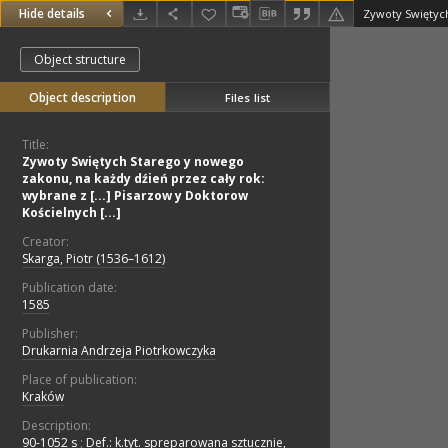
Hide details
Object structure
Object description
Files list
Title:
Zywoty Swiętych Starego y nowego
zakonu, na każdy dźień przez cały rok:
wybrane z [...] Pisarzow y Doktorow
Kościelnych [...]
Creator:
Skarga, Piotr (1536–1612)
Publication date:
1585
Publisher:
Drukarnia Andrzeja Piotrkowczyka
Place of publication:
Kraków
Description:
90-1052 s
;
Def.: k.tyt. spreparowana sztucznie,