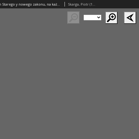
Zywoty Swiętych Starego y nowego zakonu, na każdy dźień przez cały rok: wybrane z [...] Pisarzow y Doktorow Kościelnych [...]
Skarga, Piotr (1536–1612)