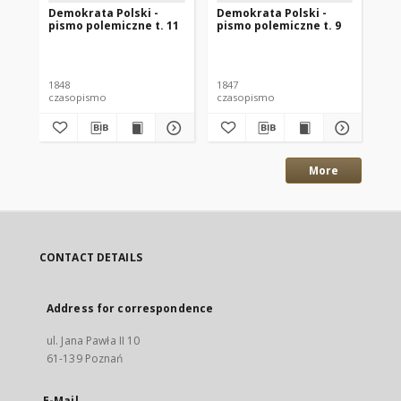
Demokrata Polski -
Demokrata Polski -
De
pismo polemiczne t. 11
pismo polemiczne t. 9
pi
1848
1847
184
czasopismo
czasopismo
cz
More
CONTACT DETAILS
Address for correspondence
ul. Jana Pawła II 10
61-139 Poznań
E-Mail