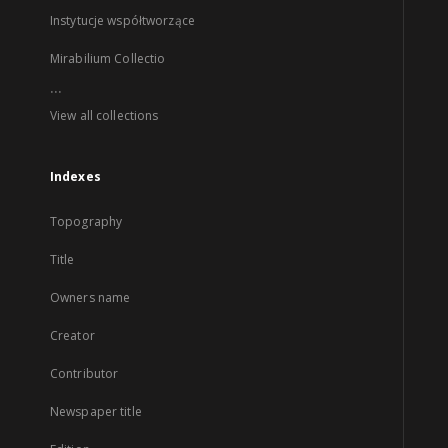
Instytucje współtworzące
Mirabilium Collectio
...
View all collections
Indexes
Topography
Title
Owners name
Creator
Contributor
Newspaper title