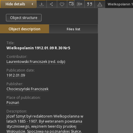
Hide details
Wielkopolanin 1
Object structure
Object description
Files list
Title:
Wielkopolanin 1912.01.09 R.30 Nr5
Contributor:
Laurentowski Franciszek (red. odp)
Publication date:
1912.01.09
Publisher:
Chocieszyński Franciszek
Place of publication:
Poznań
Description:
Józef Szmyt był redaktorem Wielkopolanina w
latach 1885 - 1907. Był weteranem powstania
styczniowego, więżniem twierdzy pruskiej
Wisłoujście. Spoczywa na poznańskiej Skałce.