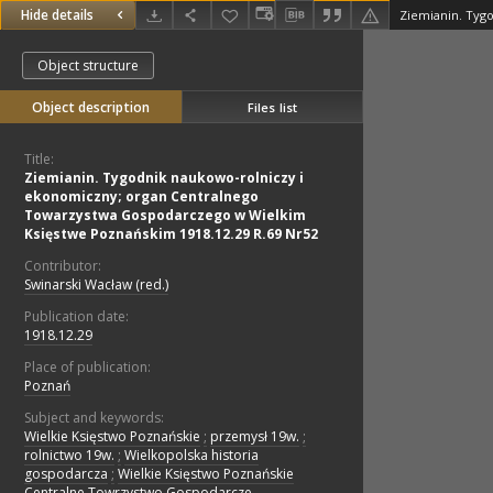
Hide details
Object structure
Object description
Files list
Title:
Ziemianin. Tygodnik naukowo-rolniczy i
ekonomiczny; organ Centralnego
Towarzystwa Gospodarczego w Wielkim
Księstwe Poznańskim 1918.12.29 R.69 Nr52
Contributor:
Swinarski Wacław (red.)
Publication date:
1918.12.29
Place of publication:
Poznań
Subject and keywords:
Wielkie Księstwo Poznańskie
;
przemysł 19w.
;
rolnictwo 19w.
;
Wielkopolska historia
gospodarcza
;
Wielkie Księstwo Poznańskie
Centralne Towrzystwo Gospodarcze