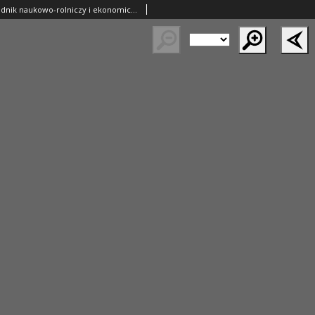
Ziemianin. Tygodnik naukowo-rolniczy i ekonomiczny; organ Centralnego Towarzystwa Gospodarczego w Wielkim Księstwe Poznańskim 1918.12.29 R.69 Nr52