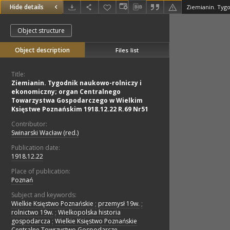
Hide details
Object structure
Object description
Files list
Title:
Ziemianin. Tygodnik naukowo-rolniczy i
ekonomiczny; organ Centralnego
Towarzystwa Gospodarczego w Wielkim
Księstwe Poznańskim 1918.12.22 R.69 Nr51
Contributor:
Swinarski Wacław (red.)
Publication date:
1918.12.22
Place of publication:
Poznań
Subject and keywords:
Wielkie Księstwo Poznańskie
;
przemysł 19w.
;
rolnictwo 19w.
;
Wielkopolska historia
gospodarcza
;
Wielkie Księstwo Poznańskie
Centralne Towrzystwo Gospodarcze