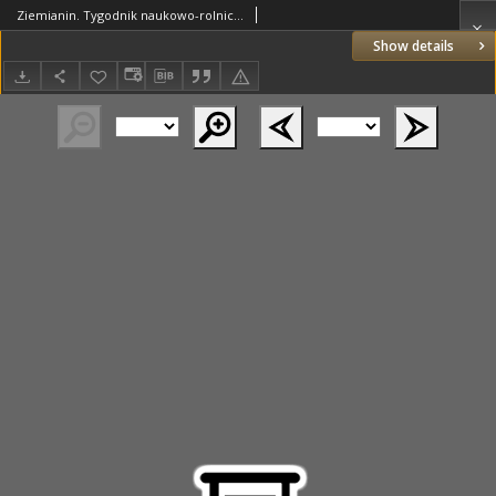
Ziemianin. Tygodnik naukowo-rolniczy i ekonomiczny; organ Centralnego Towarzystwa Gospodarczego w Wielkim Księstwe Poznańskim 1918.11.17 R.69 Nr46
Show details