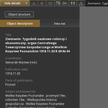
Hide details
Object structure
Object description
Files list
Title:
Ziemianin. Tygodnik naukowo-rolniczy i
ekonomiczny; organ Centralnego
Towarzystwa Gospodarczego w Wielkim
Księstwe Poznańskim 1918.11.03 R.69 Nr44
Contributor:
Swinarski Wacław (red.)
Publication date:
1918.11.03
Place of publication:
Poznań
Subject and keywords:
Wielkie Księstwo Poznańskie
;
przemysł 19w.
;
rolnictwo 19w.
;
Wielkopolska historia
gospodarcza
;
Wielkie Księstwo Poznańskie
Centralne Towrzystwo Gospodarcze