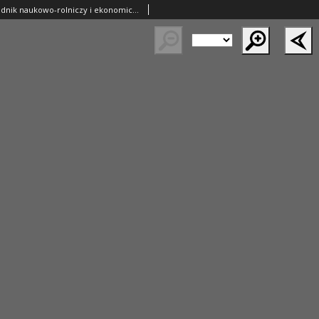
Ziemianin. Tygodnik naukowo-rolniczy i ekonomiczny; organ Centralnego Towarzystwa Gospodarczego w Wielkim Księstwe Poznańskim 1918.11.03 R.69 Nr44