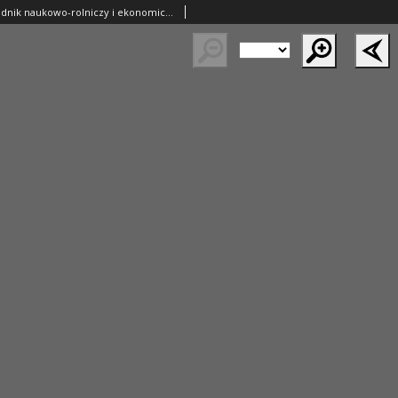
Ziemianin. Tygodnik naukowo-rolniczy i ekonomiczny; organ Centralnego Towarzystwa Gospodarczego w Wielkim Księstwe Poznańskim 1918.09.22 R.69 Nr38