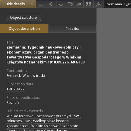
Hide details
Object structure
Object description
Files list
Title:
Ziemianin. Tygodnik naukowo-rolniczy i
ekonomiczny; organ Centralnego
Towarzystwa Gospodarczego w Wielkim
Księstwe Poznańskim 1918.09.22 R.69 Nr38
Contributor:
Swinarski Wacław (red.)
Publication date:
1918.09.22
Place of publication:
Poznań
Subject and keywords:
Wielkie Księstwo Poznańskie
;
przemysł 19w.
;
rolnictwo 19w.
;
Wielkopolska historia
gospodarcza
;
Wielkie Księstwo Poznańskie
Centralne Towrzystwo Gospodarcze