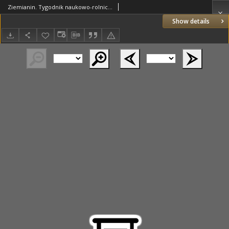
Ziemianin. Tygodnik naukowo-rolniczy i ekonomiczny; organ Centralnego Towarzystwa Gospodarczego w Wielkim Księstwe Poznańskim 1918.09.22 R.69 Nr38
Show details