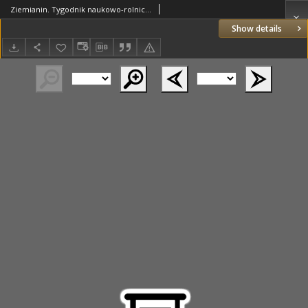
Ziemianin. Tygodnik naukowo-rolniczy i ekonomiczny; organ Centralnego Towarzystwa Gospodarczego w Wielkim Księstwe Poznańskim 1918.09.01 R.69 Nr35
Show details