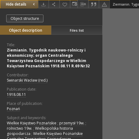
Hide details
Object structure
Object description
Files list
Title:
Ziemianin. Tygodnik naukowo-rolniczy i
ekonomiczny; organ Centralnego
Towarzystwa Gospodarczego w Wielkim
Księstwe Poznańskim 1918.08.11 R.69 Nr32
Contributor:
Swinarski Wacław (red.)
Publication date:
1918.08.11
Place of publication:
Poznań
Subject and keywords:
Wielkie Księstwo Poznańskie
;
przemysł 19w.
;
rolnictwo 19w.
;
Wielkopolska historia
gospodarcza
;
Wielkie Księstwo Poznańskie
Centralne Towrzystwo Gospodarcze