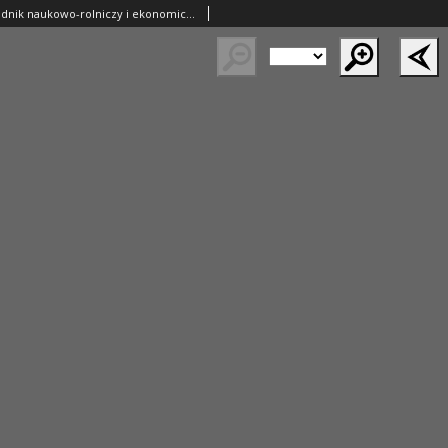
Ziemianin. Tygodnik naukowo-rolniczy i ekonomiczny; organ Centralnego Towarzystwa Gospodarczego w Wielkim Księstwe Poznańskim 1918.08.11 R.69 Nr32