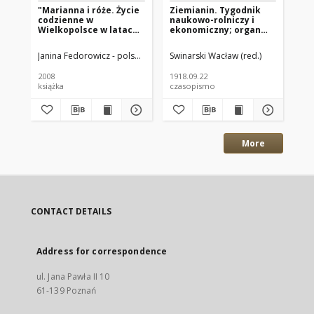
"Marianna i róże. Życie
Ziemianin. Tygodnik
Zi
codzienne w
naukowo-rolniczy i
na
Wielkopolsce w latach
ekonomiczny; organ
ek
1890-1914 z tradycji
Centralnego
Ce
rodzinnej"
Towarzystwa
To
Janina Fedorowicz - polska pisarka
Swinarski Wacław (red.)
Joanna Konopińska (1925 -1996; P
Swi
Gospodarczego w
Go
Wielkim Księstwe
Wi
2008
1918.09.22
191
Poznańskim 1918.09.22
Po
książka
czasopismo
cz
R.69 Nr38
R.
More
CONTACT DETAILS
Address for correspondence
ul. Jana Pawła II 10
61-139 Poznań