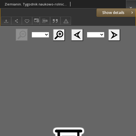
Ziemianin. Tygodnik naukowo-rolniczy i ekonomiczny; organ Centralnego Towarzystwa Gospodarczego w Wielkim Księstwe Poznańskim 1918.06.16 R.69 Nr24
Show details