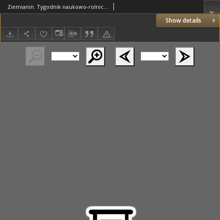
Ziemianin. Tygodnik naukowo-rolniczy i ekonomiczny; organ Centralnego Towarzystwa Gospodarczego w Wielkim Księstwe Poznańskim 1918.05.26 R.69 Nr21
Show details