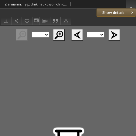
Ziemianin. Tygodnik naukowo-rolniczy i ekonomiczny; organ Centralnego Towarzystwa Gospodarczego w Wielkim Księstwe Poznańskim 1918.05.19 R.69 Nr20
Show details