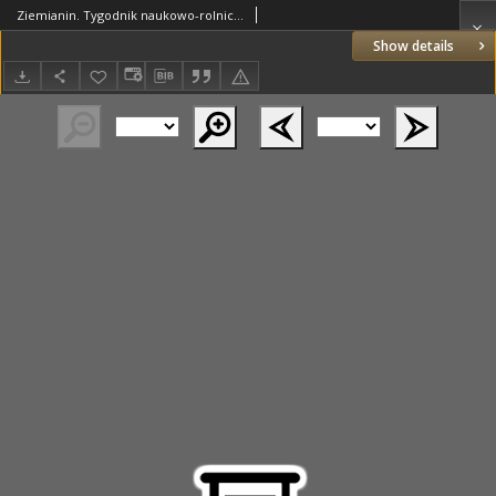
Ziemianin. Tygodnik naukowo-rolniczy i ekonomiczny; organ Centralnego Towarzystwa Gospodarczego w Wielkim Księstwe Poznańskim 1918.04.14 R.69 Nr15
Show details