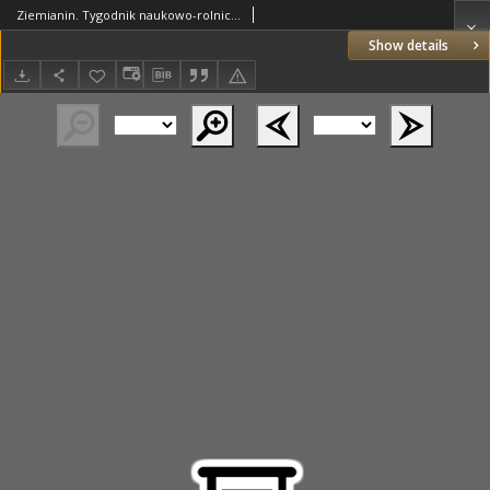
Ziemianin. Tygodnik naukowo-rolniczy i ekonomiczny; organ Centralnego Towarzystwa Gospodarczego w Wielkim Księstwe Poznańskim 1918.03.24 R.69 Nr12
Show details