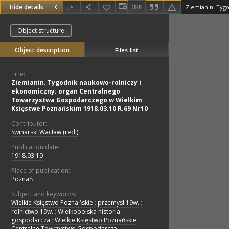
Hide details
Object structure
Object description
Files list
Title:
Ziemianin. Tygodnik naukowo-rolniczy i
ekonomiczny; organ Centralnego
Towarzystwa Gospodarczego w Wielkim
Księstwe Poznańskim 1918.03.10 R.69 Nr10
Contributor:
Swinarski Wacław (red.)
Publication date:
1918.03.10
Place of publication:
Poznań
Subject and keywords:
Wielkie Księstwo Poznańskie
;
przemysł 19w.
;
rolnictwo 19w.
;
Wielkopolska historia
gospodarcza
;
Wielkie Księstwo Poznańskie
Centralne Towrzystwo Gospodarcze