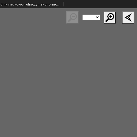
Ziemianin. Tygodnik naukowo-rolniczy i ekonomiczny; organ Centralnego Towarzystwa Gospodarczego w Wielkim Księstwe Poznańskim 1918.03.10 R.69 Nr10